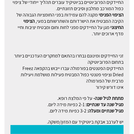
החיידקים הפרוביוטיים בביוטיקיד עוברים תהליך ייחודי של ציפוי
כפול המורכב מחלבון וסיבים תזונתיים.
הציפוי הפנימי
מקנה להם עמידות בפני החומציות הגבוהה של
הקיבה המבטיח את הישרדותם והשתרשותם במעי,
הציפוי
החיצוני
מגן על החיידקים מפני לחות וחום ומבטיח יציבות וחיי
מדף ארוכים יותר.
זני החיידקים ומינונם נבחרו בהתאם למחקרים העדכניים ביותר
בתחום הפרוביוטיקה
החיידקים הפטנטים בפורמולה עברו ייבוש בהקפאה Freez
Dried וציפוי פטנטי כפול המבטיח פעילות מושלמת ויעילות
מרבית של הפורמולה
אינו דורש קירור
מתחת לגיל שנה-
על פי המלצת רופא.
מגיל שנה עד שנתיים:
2-1 כפיות מידה ליום.
מגיל שנתיים ומעלה:
3-2 כפיות מידה ליום.
יש לערבב אבקת ביוטיקיד עם המזון/משקה.