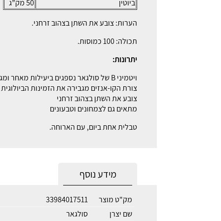
ביוטין
50 מק”ג
הערות: צובע את השתן בצהוב זרחני.
תכולה: 100 כמוסות.
יתרונות:
ויטמיני B של סולגאר נספגים ביעילות מאחר ומגיעים כ- Sustained Release
צורת הקו-אנזים מגבירה את הזמינות הביולוגית
צובע את השתן בצהוב זרחני
מתאים גם לצמחונים וטבעונים
טבלית אחת ביום, עם הארוחה.
מידע נוסף
מק"ט מוצר
33984017511
שם יצרן
סולגאר