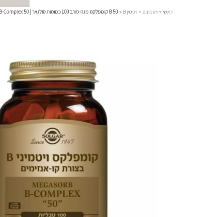
ראשי
>
ויטמינים
>
ויטמין B
>
B 50 קומפלקס מגה-סורב 100 כמוסות סולגאר | 50 Megasorb Vitamin B-Complex