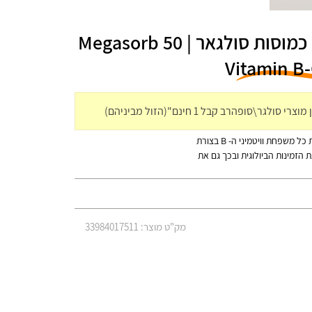
B 50 קומפלקס מגה-סורב 100 כמוסות סולגאר | 50 Megasorb
Vitamin B
מגה-סורב הינו מוצר ייחודי לסולגאר. מוצר זה מאגד בתוכו את כל משפחת וויטמיני ה- B בצורת
 הזמינות הביולוגית ובכך גם את
מק"ט מוצר: 33984017511