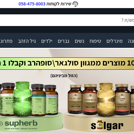
שירות לקוחות
058-475-8003
|
|
|
|
|
|
|
נה
מינרלים
טיפוח
נשים
גברים
ילדים
גיל הזהב
פתרונו