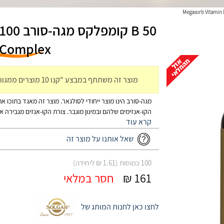
-Complex
מוצר זה משתתף במבצע "קנו 10 מוצרים ממגוון מוצרי סולגר\סופהרב קבל 1 חינם"(הזול מביניהם)
הקו-אנזימים שלהם ובמינון מוגבר. צורת הקו-אנזים מגבירה את
הספיגה וההטמעה בגוף.
שאל אותנו על מוצר זה
100 כמוסות (1.61 ₪ ליחידה)
161 ₪
חסר במלאי
לחצו כאן לחנות המותג של