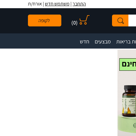
לתפריט
לתוכן
לתפריט
התחבר
|
משתמש חדש
| אורח/ת
אתר
המרכזי
נגישות
)
0
(
|
|
ת בריאות
מבצעים
חדש