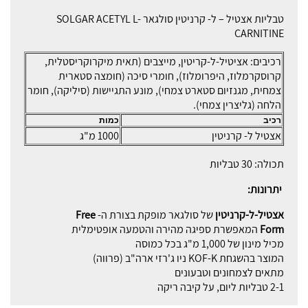
טבליות אצטיל – ל- קרניטין סולגאר SOLGAR ACETYL L-
CARNITINE
רכיבים: אציטיל-ל-קריטין, מייצבים (תאית מיקרוקריסטלית,
קרוסקרמלוז, היפרומלוז), חומרי סיכה (חומצה סטארית
צמחית, מגנזיום סטארט צמחי), מונע התגיישות (סיליקה), חומר
הלחה (גליצרין צמחי).
רכיב
כמות
אצטיל ל- קרניטין
1000 מ"ג
תכולה: 30 טבליות
יתרונות:
אצטיל-ל-קרניטין
של סולגאר מופקת בצורת ה-
Free
Form
המאפשרת ספיגה מהירה והטמעה אופטימלית
מכיל מינון של 1,000 מ"ג בכל כמוסה
המוצר בהשגחת KOF-K ניו ג'רזי ארה"ב (פרווה)
מתאים לצמחונים וטבעונים
2-1 טבליות ליום, על קיבה ריקה