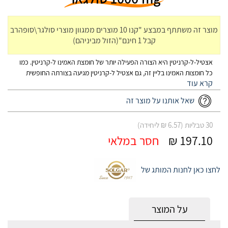
מוצר זה משתתף במבצע "קנו 10 מוצרים ממגוון מוצרי סולגר\סופהרב
קבל 1 חינם"(הזול מביניהם)
אצטיל-ל-קרניטין היא הצורה הפעילה יותר של חומצת האמינו ל-קרניטין. כמו
כל חומצות האמינו בליין זה, גם אצטיל ל-קרניטין מגיעה בצורתה החופשית
(Free Form) המאפשרת ספיגה מהירה למחזור הדם. מקור ההפקה של
אצטיל-ל-קרניטין סולגאר צמחי בלבד ולכן מתאים לצמחונים.
שאל אותנו על מוצר זה
30 טבליות (6.57 ₪ ליחידה)
197.10 ₪
חסר במלאי
לחצו כאן לחנות המותג של
על המוצר