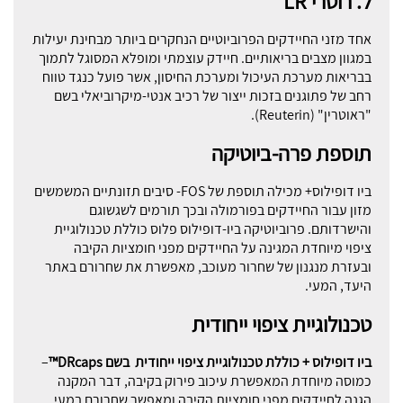
ל. רוטרי
LR
אחד מזני החיידקים הפרוביוטיים הנחקרים ביותר מבחינת יעילות
במגוון מצבים בריאותיים. חיידק עוצמתי ומופלא המסוגל לתמוך
בבריאות מערכת העיכול ומערכת החיסון, אשר פועל כנגד טווח
רחב של פתוגנים בזכות ייצור של רכיב אנטי-מיקרוביאלי בשם
"ראוטרין" (Reuterin).
תוספת פרה-ביוטיקה
ביו דופילוס+ מכילה תוספת של FOS- סיבים תזונתיים המשמשים
מזון עבור החיידקים בפורמולה ובכך תורמים לשגשוגם
והישרדותם. פרוביוטיקה ביו-דופילוס פלוס כוללת טכנולוגיית
ציפוי מיוחדת המגינה על החיידקים מפני חומציות הקיבה
ובעזרת מנגנון של שחרור מעוכב, מאפשרת את שחרורם באתר
היעד, המעי.
טכנולוגיית ציפוי ייחודית
ביו דופילוס + כוללת טכנולוגיית ציפוי ייחודית בשם DRcaps™
–
כמוסה מיוחדת המאפשרת עיכוב פירוק בקיבה, דבר המקנה
הגנה לחיידקים מפני חומציות הקיבה ומאפשר שחרורם במעי.