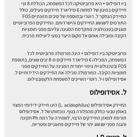
ביו דופילוס + היא פרוביוטיקה לכל המשפחה, הכוללת 8 זני
חיידקים במינון של לפחות 6 מיליארד חיידקים פעילים, כולל
החיידק הנחקר ל. רוטרי ובתוספת של סיבים תזונתיים FOS
התורמים לשגשוג החיידקים והישרדותם. החיידקים הפרוביוטיים
מוגנים בטכנולוגיה מתקדמת המגינה עליהם מפני חומציות
הקיבה ומובילה אותם אל מקום היעד במעי ליעילות מרבית.
פרוביוטיקה ביו דופילוס + הינה פורמולה פרוביוטית לכל
המשפחה, המכילה 6 מיליארד חיידקים מ-8 זנים שונים, בתוספת
FOS ובטכנולוגיית ציפוי ייחודית המגינה על החיידקים מפני
חומציות הקיבה. הפורמולה מכילה את החיידקים הידידותיים ל.
אסידופילוס ו-ל. רוטרי השייכים למשפחת הלקטובצילוס.
ל. אסידופילוס
החיידק אסידופילוס (L. acidophilus) הינו חיידק ידידותי המצוי
באופן טבעי כחלק מהפלורה בגוף. נוכחותו של ל. אסידופלוס
תורמת למאזן החיידקים הרצוי, לשמירה על רמת Ph תקינה
והגנה מפני שגשוג יתר של חיידקים פתוגניים ופטריות.