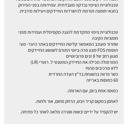
טכנולוגיית הציפוי נבדקה מעבדתית. עמידותה בפני הפירוק
בתנאי חומצה תורמת להישרדות החיידקים ויעילות מירבית.
טכנולוגיית ציפוי מתקדמת להגנה מקסימלית ועמידות מפני
חומציות הקיבה
שחרור מעוכב המאפשר קליטת החיידקים באתר היעד- מעי
תוספת FOS מצע פרה-ביוטי התורם לשגשוג החיידקים
מגוון רחב של 8 זנים פרוביוטיים
הפורמולה מכילה את החיידק הפוטנטי ל. רוטרי (LR)
ללא מרכיבים מהחי
כשר פרווה בהשגחת בד"ץ העדה החרדית
60 כמוסות באריזה
כמוסה אחת ביום, עם הארוחה.
לאחסן במקום קריר ויבש, הרחק מחום, אור ולחות.
יש להקפיד על ידיים יבשות וסגירה מלאה לאחר כל פתיחה.