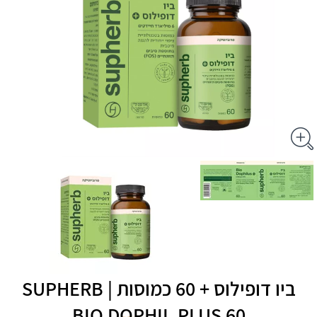
ביו דופילוס + 60 כמוסות | SUPHERB‎
‎BIO‎ ‎DOPHIL‎.‎PLUS ‎60