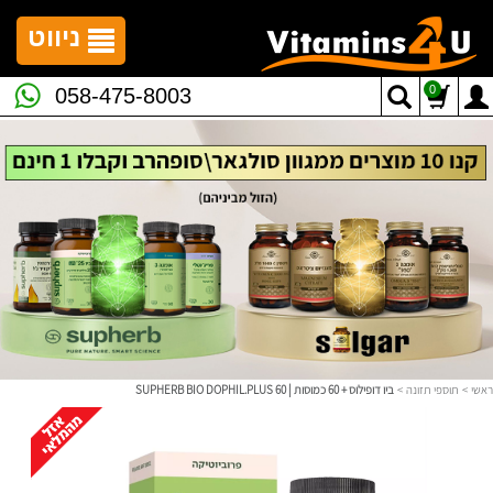
לתפריט
לתוכן
לתפריט
אתר
המרכזי
נגישות
ניווט
0
058-475-8003
ראשי
>
תוספי תזונה
>
ביו דופילוס + 60 כמוסות | SUPHERB‎ ‎BIO‎ ‎DOPHIL‎.‎PLUS ‎60