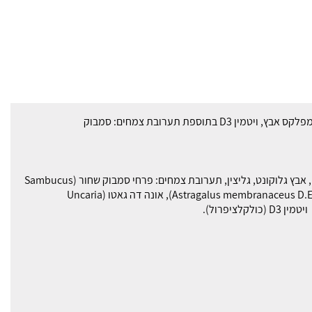
איירפרו הנו פרי פיתוח חדשני של נייצ'רספרו. מכיל ויטמין C, קומפלקס אבץ, ויטמין D3 בתוספת תערובת צמחים: סמבוק
חומצה אסקורבית (ויטמין C), אבץ פיקולינט, עמילן (חומר מילוי), אבץ גלוקונט, גליצין, תערובת צמחים: פרחי סמבוק שחור (Sambucus
nigra), איסטיס (Isatis tinctoria), תמצית אסטרגלוס מיובשת (Astragalus membranaceus D.E), אונה דה גאטו (Uncaria