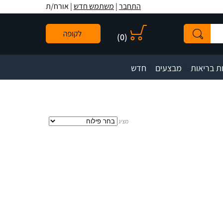
לתפריט
לתוכן
לתפריט
התחבר
|
משתמש חדש
| אורח/ת
אתר
המרכזי
נגישות
)
0
(
|
|
ת בריאות
מבצעים
חדש
מציג