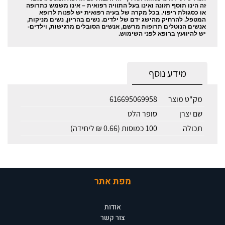
זה הינו תוסף תזונה ואינו בעל התוויה רפואית – אינו משמש כתרופה
או כסגולת ריפוי. בכל מקרה של בעיה רפואית יש לפנות לרופא
המטפל. להרחיק מהישג ידם של ילדים. נשים בהריון, נשים מניקות,
אנשים הנוטלים תרופות מרשם, אנשים הסובלים מרגישות, וילדים-
יש להיוועץ ברופא לפני השימוש.
מידע נוסף
מק"ט מוצר
616695069958
שם יצרן
סופר הלט
תכולה
100 כמוסות (0.66 ₪ ליחידה)
מפת אתר
אודות
צור קשר