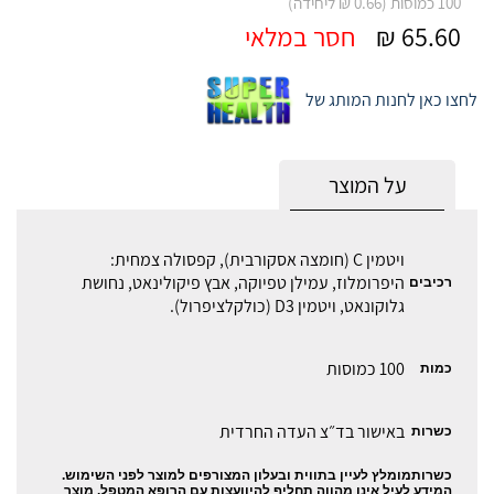
100 כמוסות (0.66 ₪ ליחידה)
65.60 ₪
חסר במלאי
לחצו כאן לחנות המותג של
על המוצר
ויטמין C (חומצה אסקורבית), קפסולה צמחית:
היפרומלוז, עמילן טפיוקה, אבץ פיקולינאט, נחושת
רכיבים
גלוקונאט, ויטמין D3 (כולקלציפרול).
100 כמוסות
כמות
באישור בד״צ העדה החרדית
כשרות
כשרותמומלץ לעיין בתווית ובעלון המצורפים למוצר לפני השימוש.
המידע לעיל אינו מהווה תחליף להיוועצות עם הרופא המטפל. מוצר