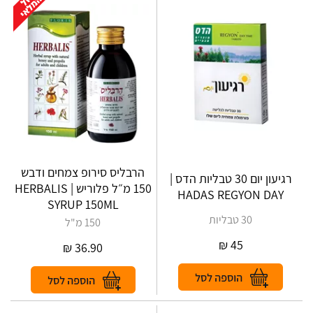
הרבליס סירופ צמחים ודבש
רגיעון יום 30 טבליות הדס |
150 מ״ל פלוריש | HERBALIS‎
HADAS REGYON DAY
‎SYRUP‎ ‎150‎ML
30 טבליות
150 מ"ל
₪
45
₪
36.90