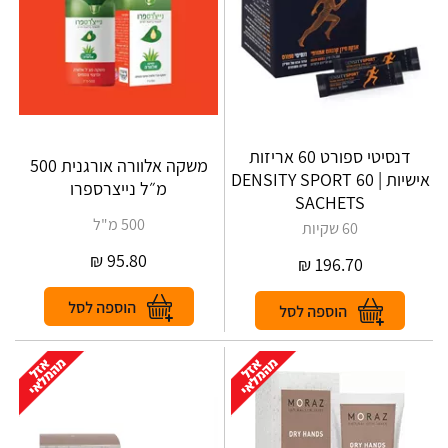
דנסיטי ספורט 60 אריזות
‎‎משקה אלוורה אורגנית 500
אישיות | DENSITY‎ ‎SPORT‎ ‎60‎
מ״ל נייצרספרו
‎SACHETS
500 מ"ל
60 שקיות
₪
95.80
₪
196.70