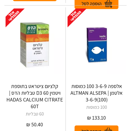
אלספה 3-6-9 100 כמוסות
קלציום ציטראט בתוספת
אלטמן | ALTMAN‎ ‎ALSEPA‎
ויטמין D3 60 טבליות הדס |
HADAS CALCIUM CITRATE
‎3‎-‎6‎-‎9‎(‎100‎)
60T
100 כמוסות
60 טבליות
₪
133.10
₪
50.40