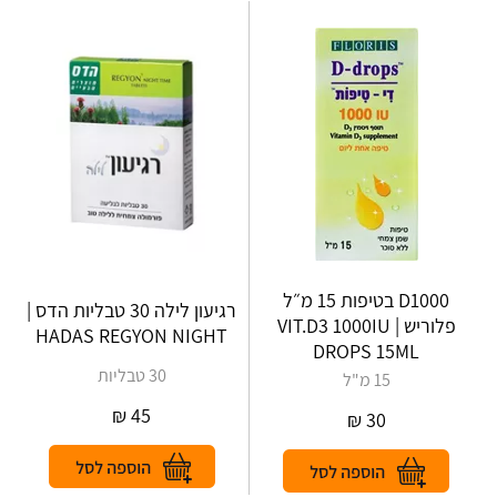
D1000 בטיפות 15 מ״ל
רגיעון לילה 30 טבליות הדס |
פלוריש | VIT‎.‎D‎3‎ ‎1000‎IU‎
HADAS REGYON NIGHT
‎DROPS‎ ‎15‎ML
30 טבליות
15 מ"ל
₪
45
₪
30