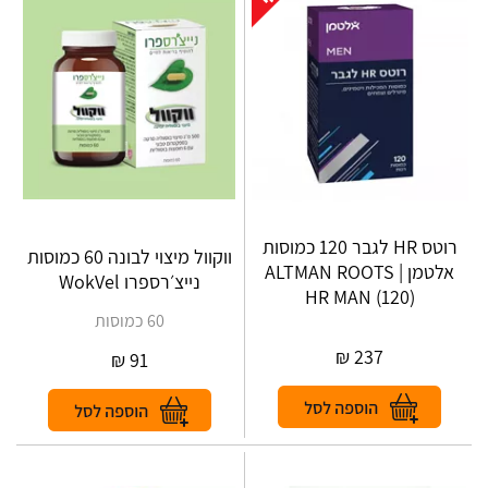
רוטס HR לגבר 120 כמוסות
ווקוול מיצוי לבונה 60 כמוסות
אלטמן | ALTMAN‎ ‎ROOTS‎
נייצ׳רספרו WokVel
‎HR‎ ‎MAN‎ ‎(‎120‎)
60 כמוסות
₪
237
₪
91