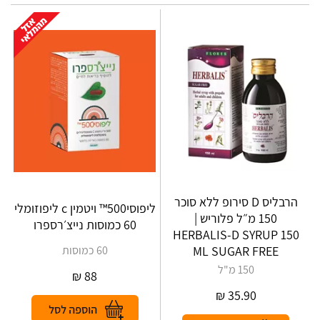
הרבליס D סירופ ללא סוכר
ליפוסי500™ ויטמין c ליפוזומלי
150 מ״ל פלוריש |
60 כמוסות נייצ׳רספרו
HERBALIS‎-‎D‎ ‎SYRUP‎ ‎150‎
‎ML SUGAR FREE
60 כמוסות
150 מ"ל
₪
88
₪
35.90