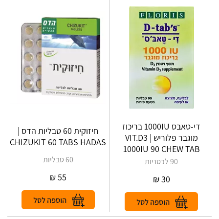
די-טאבס 1000IU בריכוז
חיזוקית 60 טבליות הדס |
מוגבר פלוריש | VIT.D3
CHIZUKIT‎ ‎60‎ ‎TABS‎ ‎HADAS
1000IU 90 CHEW TAB
60 טבליות
90 לכסניות
₪
55
₪
30