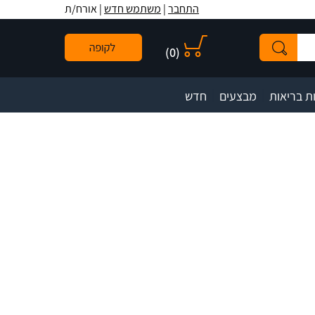
לתפריט
לתוכן
לתפריט
התחבר
|
משתמש חדש
| אורח/ת
אתר
המרכזי
נגישות
)
0
(
|
|
ת בריאות
מבצעים
חדש