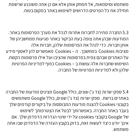
משתמש וסיסמאות, אל תמחק אותן אלא אם כן אתה משוכנע שרשמת
תחילה את כל הפרטים הדרושים לשימוש באתר במקום בטוח.
5.3 החברה מתירה לחברות אחרות לנהל את מערך הפרסומות באתר.
המודעות שבהן אתה צופה בעת הביקור באתר מגיעות ממחשביהן של
אותן חברות. כדי לנהל את הפרסומות שלהן, חברות אלה
מציבות Cookies במחשבך. ה – Cookies מאפשרים להן לאסוף מידע
על האתרים שבהם צפית בפרסומות שהציבו ועל אילו פרסומות הקשת.
השימוש שחברות אלה עושות ב – Cookies כפוף למדיניות הפרטיות
שלהן ולא למדיניות הפרטיות של החברה.
5.4 ספקי שרות (צד ג') שונים, כולל Google מציגים מודעות של החברה
באתרים ברשת. ספקי שרות (צד ג') שונים, כולל Google משתמשים
בקובצי Cookies להצגת מודעות המבוססות על ביקורים קודמים שלך
בעבר באתר החברה. באפשרותך לבטל את הצטרפותך לשימוש
של Google בקובצי cookies על ידי שינוי הגדרות הדפדפן שלך. אם
אינך יודע כיצד לעשות זאת, בדוק בקובץ העזרה של הדפדפן שבו אתה
משתמש.