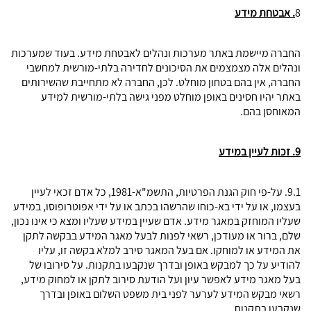
8
. אבטחת מידע
החברה מיישמת באתר מערכות ונהלים לאבטחת מידע. בעוד שמערכות
ונהלים אלה מצמצמים את הסיכונים לחדירה בלתי-מורשית למחשבי
החברה, אין בהם בטחון מוחלט. לכן, החברה לא מתחייבת שהשירותים
באתר יהיו חסינים באופן מוחלט מפני גישה בלתי-מורשית למידע
המאוחסן בהם.
9. זכות לעיין במידע
9.1. על-פי חוק הגנת הפרטיות, התשמ"א-1981, כל אדם זכאי לעיין
בעצמו, או על ידי בא-כוחו שהרשהו בכתב או על ידי אפוטרופוסו, במידע
שעליו המוחזק במאגר מידע. אדם שעיין במידע שעליו ומצא כי אינו נכון,
שלם, ברור או מעודכן, רשאי לפנות לבעל מאגר המידע בבקשה לתקן
את המידע או למוחקו. אם בעל המאגר סירב למלא בקשה זו, עליו
להודיע על כך למבקש באופן ובדרך שנקבעו בתקנות. על סירובו של
בעל מאגר מידע לאפשר עיון ועל הודעת סירוב לתקן או למחוק מידע,
רשאי מבקש המידע לערער לפני בית משפט השלום באופן ובדרך
שנקבעו בתקנות.