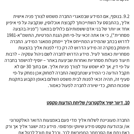
9.2. בנוסף, אם המידע שבמאגרי החברה משמש לצורך פניה אישית
אליך, בהתבסס על השתייכותך לקבוצת אוכלוסין, שנקבעה על פי איפיון
אחד או יותר של בני אדם ששמותיהם כלולים במאגר ("פניה בהצעה
מסחרית"), כי אז אתה זכאי על-פי חוק הגנת הפרטיות, התשמ"א-1981
לדרוש בכתב שהמידע המתייחס אליך יימחק ממאגר המידע. החברה
תימחק במקרה זה מידע הדרוש לה רק כדי לפנות אליך בהצעות
מסחריות כאמור לעיל. מידע הדרוש לחברה לשם ניהול עסקיה – לרבות
תיעוד פעולות מסחריות ואחרות שביצעת באתר – יוסיף להישמר בחברה
על-פי דין, אך לא ישמש עוד לצורך פניות אליך. אם בתוך 30 יום לא
תקבל הודעה כי המידע שנתבקשה החברה למחוק אכן נמחק על-פי
סעיף זה, תהיה זכאי לפנות לבית משפט השלום באופן הקבוע בתקנות
שמכוח החוק, כדי שיורה לחברה לפעול כאמור.
10.
דיוור ישיר אלקטרוני/ שליחת הודעות טקסט
החברה מעוניינת לשלוח אליך מדי פעם באמצעות הדואר האלקטרוני
או/ ובהודעת טקסט מידע שיווקי ופרסומי. מידע כזה ישוגר אליך אך ורק
באם נתת את הסכמתך המפורשת לכך, ובכל עת תוכל לבטל את