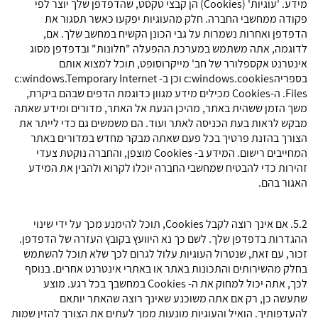
מידע. 'עוגיות' (Cookies) הן קבצי טקסט, שהדפדפן שלך יוצר לפי
פקודה ממחשבי החברה. חלק מהעוגיות יפקעו כאשר תסגור את
הדפדפן ואחרות נשמרות על גבי הכונן הקשיח במחשב שלך. אם,
לדוגמה, אתה משתמש במערכת ההפעלה "חלונות" ובדפדפן מסוג
אינטרנט אקספלורר של חב' מייקרוסופט, תוכל למצוא אותם
בספריהc:windows.cookies וכן ב- c:windows.Temporary Internet
Files. ה-Cookies מכילים מידע מגוון כדוגמת הדפים שבהם ביקרת,
משך הזמן ששהית באתר, מהיכן הגעת אל האתר, מדורים ומידע שאתה
מבקש לראות בעת הכניסה לאתר ועוד. הם משמשים גם כדי לייתר את
הצורך בהזנת פרטיך בכל פעם שאתה מבקר מחדש במדורים באתר
המחייבים רישום. המידע ב- Cookies מוצפן, והחברה נוקטת צעדי
זהירות כדי להבטיח שמחשבי החברה יוכלו לקרוא ולהבין את המידע
האגור בהם.
5.2. אם אינך רוצה לקבל Cookies, תוכל להימנע מכך על ידי שינוי
ההגדרות בדפדפן שלך. לשם כך נא היוועץ בקובץ העזרה של הדפדפן.
זכור, עם זאת, שנטרול העוגיות עלול לגרום לכך שלא תוכל להשתמש
בחלק מהשירותים והתכונות באתר או באתרי אינטרנט אחרים. בנוסף
לכך, אתה יכול למחוק את ה- Cookies במחשבך בכל רגע. מוצע
שתעשה כן, רק אם אתה משוכנע שאינך רוצה שהאתר יותאם
להעדפותיך. הואיל והעוגיות מונעות ממך לעתים את הצורך להזין שמות