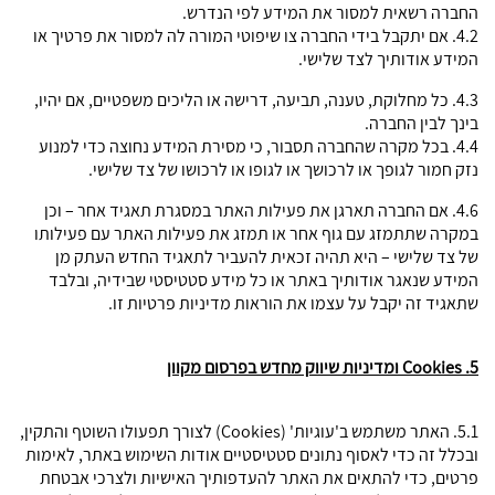
החברה רשאית למסור את המידע לפי הנדרש.
4.2. אם יתקבל בידי החברה צו שיפוטי המורה לה למסור את פרטיך או
המידע אודותיך לצד שלישי.
4.3. כל מחלוקת, טענה, תביעה, דרישה או הליכים משפטיים, אם יהיו,
בינך לבין החברה.
4.4. בכל מקרה שהחברה תסבור, כי מסירת המידע נחוצה כדי למנוע
נזק חמור לגופך או לרכושך או לגופו או לרכושו של צד שלישי.
4.6. אם החברה תארגן את פעילות האתר במסגרת תאגיד אחר – וכן
במקרה שתתמזג עם גוף אחר או תמזג את פעילות האתר עם פעילותו
של צד שלישי – היא תהיה זכאית להעביר לתאגיד החדש העתק מן
המידע שנאגר אודותיך באתר או כל מידע סטטיסטי שבידיה, ובלבד
שתאגיד זה יקבל על עצמו את הוראות מדיניות פרטיות זו.
5.
Cookies
ומדיניות שיווק מחדש בפרסום מקוון
5.1. האתר משתמש ב'עוגיות' (Cookies) לצורך תפעולו השוטף והתקין,
ובכלל זה כדי לאסוף נתונים סטטיסטיים אודות השימוש באתר, לאימות
פרטים, כדי להתאים את האתר להעדפותיך האישיות ולצרכי אבטחת