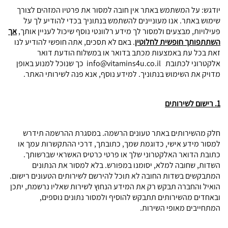
יודגש: על המשתמש באתר אין חובה למסור את פרטיו המזהים לצורך
שימוש באתר. אנו מעוניינים להשתמש בנתוניך בכדי להודיע לך על
פעילויות, מבצעים ולמסור לך מידע רלוונטי נוסף שיכול לעניין אותך,
אך
השתתפותך חופשית לחלוטין
. באם לא תסכים, אתה חופשי להודיע לנו
זאת בכל עת באמצעות מכתב בדואר או במשלוח הודעת דואר
אלקטרוני לכתובת
info@vitamins4u.co.il
כך שנוכל למנוע באופן
מדויק את השימוש בנתוניך. למידע נוסף, אנא פנה לשירותי האתר.
1. רישום לשירותים
חלק מהשירותים באתר טעונים הרשמה. במסגרת ההרשמה תידרש
למסור מידע אישי, כדוגמת שמך, כתובתך, דרכי ההתקשרות עמך או
כתובת הדואר האלקטרוני שלך או פרטי כרטיס האשראי שברשותך.
השדות, שחובה למלא, יסומנו במפורש. בלא למסור את הנתונים
המתבקשים בשדות החובה לא תוכל להירשם לשירותים הטעונים רישום.
הואיל והחברה תבקש רק את המידע הנחוץ לשירות שאליו נרשמת, יתכן
ובאחדים מהשירותים תתבקש להוסיף ולמסור נתונים נוספים,
המתחייבים מאופי השירות.