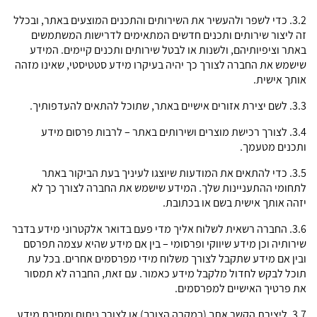
3.2. כדי לשפר ולהעשיר את השירותים והתכנים המוצעים באתר, ובכלל
זה ליצור שירותים ותכנים חדשים המתאימים לדרישות המשתמשים
באתר וציפיותיהם, ולשנות או לבטל שירותים ותכנים קיימים. המידע
שישמש את החברה לצורך כך יהיה בעיקרו מידע סטטיסטי, שאינו מזהה
אותך אישית.
3.3. לשם יצירת אזורים אישיים באתר, שתוכל להתאים להעדפותיך.
3.4. לצורך רכישת מוצרים ושירותים באתר – לרבות פרסום מידע
ותכנים מטעמך.
3.5. כדי להתאים את המודעות שיוצגו לעיניך בעת הביקור באתר
לתחומי ההתעניינות שלך. המידע שישמש את החברה לצורך כך לא
יזהה אותך אישית בשם או בכתובת.
3.6. החברה רשאית לשלוח אליך מדי פעם בדואר אלקטרוני מידע בדבר
שירותיה וכן מידע שיווקי ופרסומי – בין אם מידע שהיא עצמה תפרסם
ובין אם מידע שתקבל לצורך משלוח מידי מפרסמים אחרים. בכל עת
תוכל לבקש לחדול מלקבל מידע כאמור. עם זאת, החברה לא תמסור
את פרטיך האישיים למפרסמים.
3.7. ליצירת הקשר אתך (במקרה הצורך) או לצורך ניתוח ומסירת מידע