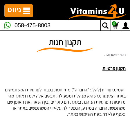
לתפריט
לתוכן
לתפריט
אתר
המרכזי
נגישות
ניווט
0
058-475-8003
תקנון חנות
ראשי
>
תקנון חנות
תקנון פרטיות
ויטמינס פור יו (להלן: "החברה") מתייחסת בכבוד לפרטיות המשתמשים
באתר האינטרנט שהיא מנהלת ומפעילה. תנאים אלה ילמדו אותך מהי
מדיניות הפרטיות הנוהגת באתר. הם סוקרים, בין השאר, את האופן שבו
משתמשת החברה במידע, הנמסר לה על-ידי המשתמשים באתר או
נאסף על-ידה בעת השימוש באתר.