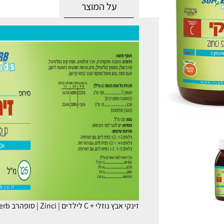
על המוצר
זינקי אבץ נוזלי + C לילדים | Zinci | סופהרב Supherb