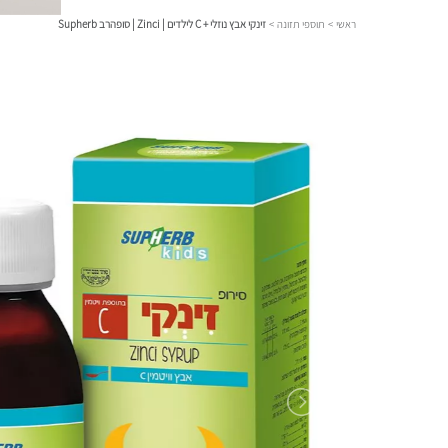
ראשי
>
תוספי תזונה
>
זינקי אבץ נוזלי + C לילדים | Zinci | סופהרב Supherb