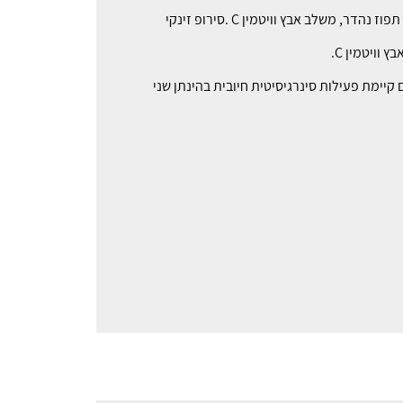
ר, משלב אבץ וויטמין C .סירופ זינקי
וויטמין C.
יימת פעילות סינרגיסיטית חיובית בהינתן שני