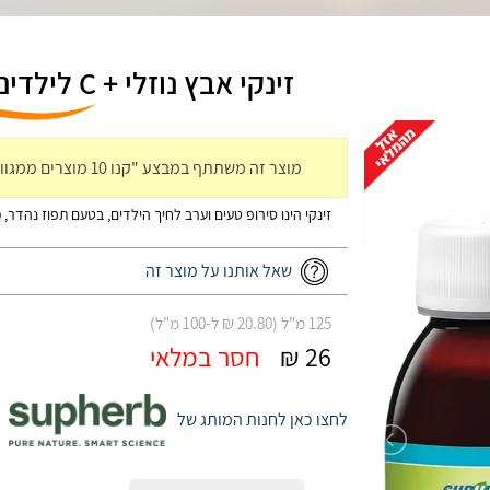
זינקי אבץ נוזלי + C לילדים | Zinci | סופהרב Supherb
מוצר זה משתתף במבצע "קנו 10 מוצרים ממגוון מוצרי סולגר\סופהרב קבל 1 חינם"(הזול מביניהם)
זינקי הינו סירופ טעים וערב לחיך הילדים, בטעם תפוז נהדר, משל
שאל אותנו על מוצר זה
125 מ"ל (20.80 ₪ ל-100 מ"ל)
26 ₪
חסר במלאי
לחצו כאן לחנות המותג של