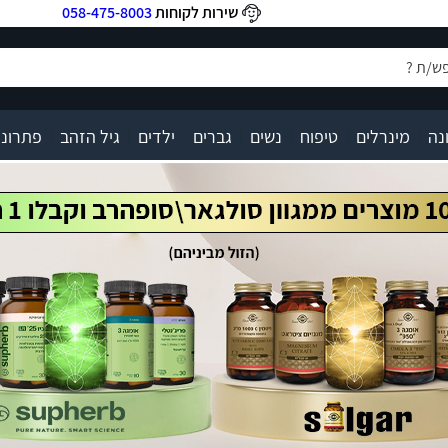
שירות לקוחות
058-475-8003
|
|
|
|
|
|
|
נה
מינרלים
טיפוח
נשים
גברים
ילדים
גיל הזהב
פתרונו