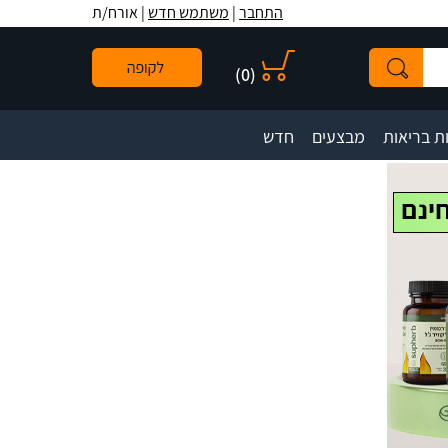
לתפריט
לתוכן
לתפריט
התחבר
|
משתמש חדש
| אורח/ת
אתר
המרכזי
נגישות
)
0
(
|
|
ת בריאות
מבצעים
חדש