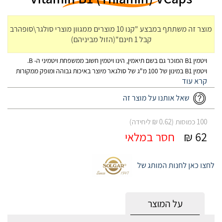
מוצר זה משתתף במבצע "קנו 10 מוצרים ממגוון מוצרי סולגר\סופהרב
קבל 1 חינם"(הזול מביניהם)
ויטמין B1 המוכר גם בשם תיאמין, הינו ויטמין חשוב ממשפחת ויטמיני ה- B.
ויטמין B1 במינון של 100 מ"ג של סולגאר מיוצר באיכות גבוהה ומופק ממקורות
טבעיים.
שאל אותנו על מוצר זה
100 כמוסות (0.62 ₪ ליחידה)
62 ₪
חסר במלאי
לחצו כאן לחנות המותג של
על המוצר