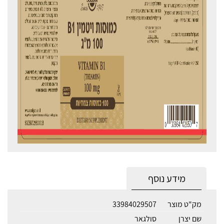
מידע נוסף
מק"ט מוצר
33984029507
שם יצרן
סולגאר