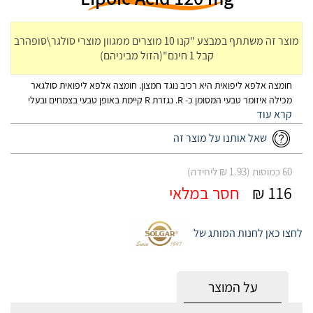
מוצר זה משתתף במבצע "קנו 10 מוצרים ממגוון מוצרי סולגר\סופהרב
קבל 1 חינם"(הזול מביניהם)
חומצה אלפא ליפואית היא רכיב נוגד חמצון. חומצה אלפא ליפואית סולגאר
מכילה איזומר טבעי המסומן כ- R. נגזרת R קיימת באופן טבעי בצמחים ובעלי
חיים ומתפקדת כקו-פקטור של אנזימים במיטוכונדריה. זוהי גם הנגזרת
הפוטנטית, בעלת זמינות ביולוגית גבוהה יותר, נוגדת חמצון טובה יותר. חומצה
שאל אותנו על מוצר זה
אלפא-ליפואית מבית סולגאר מיוצרת באיכות גבוהה ומגיעה בכמוסה צמחית
נוחה לבליעה במינון של 120 מ"ג.
60 כמוסות (1.93 ₪ ליחידה)
116 ₪
חסר במלאי
לחצו כאן לחנות המותג של
על המוצר