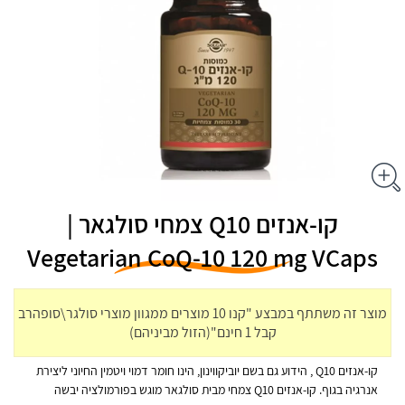
קו-אנזים Q10 צמחי סולגאר |
Vegetarian CoQ-10 120 mg VCaps
מוצר זה משתתף במבצע "קנו 10 מוצרים ממגוון מוצרי סולגר\סופהרב
קבל 1 חינם"(הזול מביניהם)
קו-אנזים Q10 , הידוע גם בשם יוביקווינון, הינו חומר דמוי ויטמין החיוני ליצירת
אנרגיה בגוף. קו-אנזים Q10 צמחי מבית סולגאר מוגש בפורמולציה יבשה