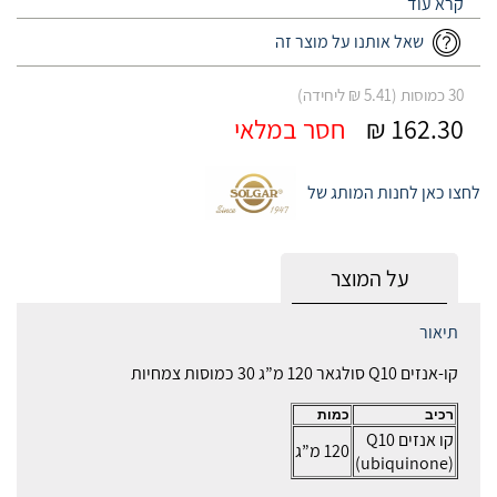
ומופק באמצעות טכנולוגיה ייחודית השומרת על תכונותיו של הרכיב ומבטיחה
ספיגה והטמעה מצוינים בגוף.
שאל אותנו על מוצר זה
30 כמוסות (5.41 ₪ ליחידה)
162.30 ₪
חסר במלאי
לחצו כאן לחנות המותג של
על המוצר
תיאור
קו-אנזים Q10 סולגאר 120 מ”ג 30 כמוסות צמחיות
רכיב
כמות
קו אנזים Q10
120 מ”ג
(ubiquinone)