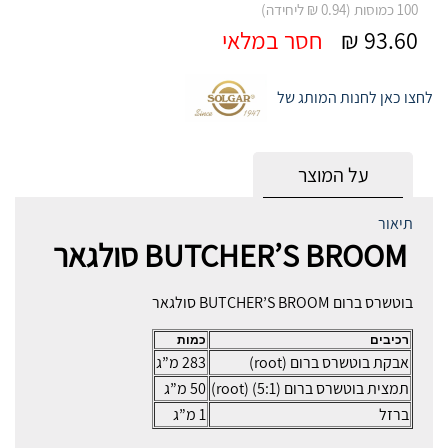
100 כמוסות (0.94 ₪ ליחידה)
93.60 ₪
חסר במלאי
לחצו כאן לחנות המותג של
על המוצר
תיאור
BUTCHER’S BROOM סולגאר
בוטשרס ברום BUTCHER’S BROOM סולגאר
רכיבים
כמות
אבקת בוטשרס ברום (root)
283 מ”ג
תמצית בוטשרס ברום (5:1) (root)
50 מ”ג
ברזל
1 מ”ג