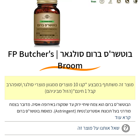
בוטשר'ס ברום סולגאר | FP Butcher's
Broom
מוצר זה משתתף במבצע "קנו 10 מוצרים ממגוון מוצרי סולגר\סופהרב
קבל 1 חינם"(הזול מביניהם)
הבוטשר'ס ברום הוא צמח שיחי ירוק עד שמקורו באירופה-אסיה. מדובר בצמח
מודרני בעל תכונות אסטרינג'נטיות (Astringent). כמוסות בוטשר'ס ברום
סולגאר מופקות מצמח ה- Ruscus aculeatus. הכמוסות מכילות מינון מרוכז
של תמצית הצמח ושל אבקת השורש להעצמת הפוטנטיות.
שאל אותנו על מוצר זה