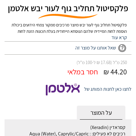
פלקסיטול תחליב גוף לעור יבש אלטמן
פלקסיטול תחליב גוף לעור יבש מיוצר מרכיבים ממקור צמחי הידועים ביכולת
הוספת לחות המיידית שלהם הנוסחא הייחודית בעלת תכונות הזנת לחות
אינטנסיבית, אשר מגביר את הלחות בעור ב-50% המשאיר את העור רך, נעים
ובריא. לעור יבש ועדין ועור מגורה ומתקלף ללא פרבנים, פטרולטום (נגזרות
שאל אותנו על מוצר זה
וזלין) ובישום אפקט נעילת לחות ל 24 שעות נבדק דרמטולוגית
250 מ"ל (17.68 ₪ ל-100 מ"ל)
44.20 ₪
חסר במלאי
לחצו כאן לחנות המותג של
על המוצר
קסראדין‏ (Xeradin)‏
רכיבים לא פעילים: : Aqua (Water), Caprylic/Capric