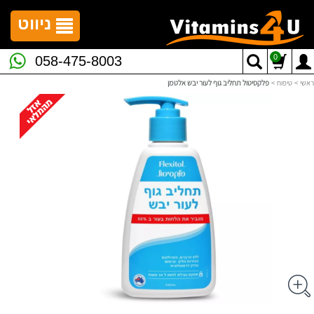
לתפריט
לתוכן
לתפריט
אתר
המרכזי
נגישות
ניווט
0
058-475-8003
ראשי
>
טיפוח
>
פלקסיטול תחליב גוף לעור יבש אלטמן