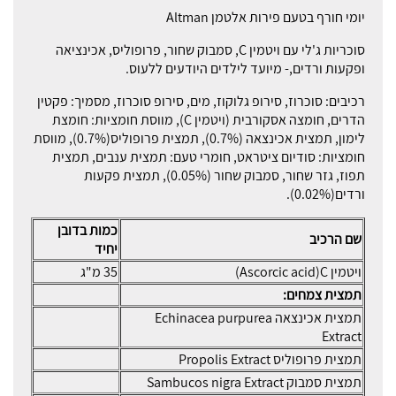
יומי חורף בטעם פירות אלטמן Altman
סוכריות ג'לי עם ויטמין C, סמבוק שחור, פרופוליס, אכינציאה
ופקעות ורדים,- מיועד לילדים היודעים ללעוס.
רכיבים: סוכרוז, סירופ גלוקוז, מים, סירופ סוכרוז, מסמיך: פקטין
הדרים, חומצה אסקורבית (ויטמין C), מווסת חומציות: חומצת
לימון, תמצית אכינצאה (0.7%), תמצית פרופוליס(0.7%), מווסת
חומציות: סודיום ציטראט, חומרי טעם: תמצית ענבים, תמצית
תפוז, גזר שחור, סמבוק שחור (0.05%), תמצית פקעות
ורדים(0.02%).
כמות בדובן
שם הרכיב
יחיד
ויטמין Ascorcic acid)C)
35 מ"ג
תמצית צמחים:
תמצית אכינצאה Echinacea purpurea
Extract
תמצית פרופוליס Propolis Extract
תמצית סמבוק Sambucos nigra Extract