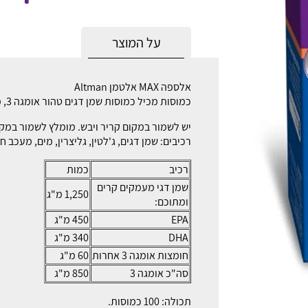
על המוצר
אלספה MAX אלטמן Altman
כמוסות מכיל כמוסות שמן דגים טהור אומגה 3, ממי מעמקים קרים, מסוג EPA – DHA.
יש לשמור במקום קריר ויבש. מומלץ לשמור במ
רכיבים: שמן דגים, ג'לטין, גליצרין, מים, מעכב 
רכיב
כמות
שמן דגי מעמקים קרים
1,250 מ"ג
ומתוכם:
EPA
450 מ"ג
DHA
340 מ"ג
חומצות אומגה 3 אחרות
60 מ"ג
סה"כ אומגה 3
850 מ"ג
תכולה: 100 כמוסות.