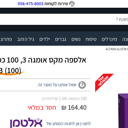
שירות לקוחות
058-475-8003
|
|
|
|
|
|
|
נה
מינרלים
טיפוח
נשים
גברים
ילדים
גיל הזהב
פתרונו
(‎100‎)
שאל אותנו על מוצר זה
100 כמוסות (1.64 ₪ ליחידה)
164.40 ₪
חסר במלאי
לחצו כאן לחנות המותג של