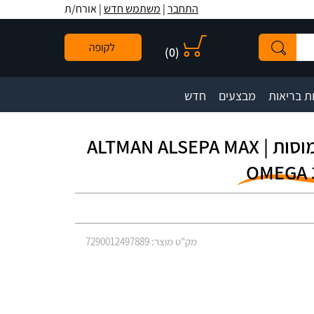
לתפריט
לתוכן
לתפריט
התחבר
|
משתמש חדש
| אורח/ת
אתר
המרכזי
נגישות
)
0
(
|
|
ת בריאות
מבצעים
חדש
אלספה מקס אומגה 3, 100 כמוסות | ALTMAN‎ ‎ALSEPA‎ ‎MAX‎‎
OMEGA 3 
מק"ט מוצר: 7290012497889