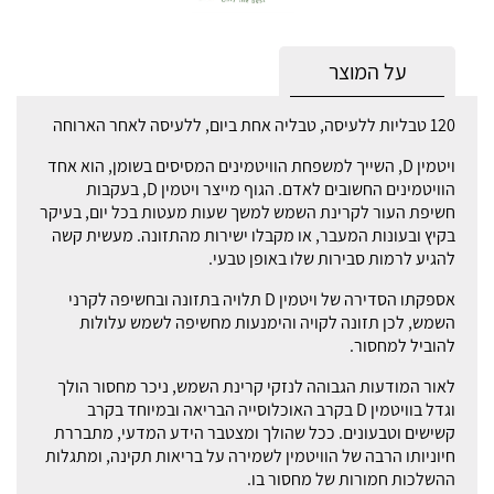
על המוצר
120 טבליות ללעיסה, טבליה אחת ביום, ללעיסה לאחר הארוחה
ויטמין D, השייך למשפחת הוויטמינים המסיסים בשומן, הוא אחד
הוויטמינים החשובים לאדם. הגוף מייצר ויטמין D, בעקבות
חשיפת העור לקרינת השמש למשך שעות מעטות בכל יום, בעיקר
בקיץ ובעונות המעבר, או מקבלו ישירות מהתזונה. מעשית קשה
להגיע לרמות סבירות שלו באופן טבעי.
אספקתו הסדירה של ויטמין D תלויה בתזונה ובחשיפה לקרני
השמש, לכן תזונה לקויה והימנעות מחשיפה לשמש עלולות
להוביל למחסור.
לאור המודעות הגבוהה לנזקי קרינת השמש, ניכר מחסור הולך
וגדל בוויטמין D בקרב האוכלוסייה הבריאה ובמיוחד בקרב
קשישים וטבעונים. ככל שהולך ומצטבר הידע המדעי, מתבררת
חיוניותו הרבה של הוויטמין לשמירה על בריאות תקינה, ומתגלות
ההשלכות חמורות של מחסור בו.