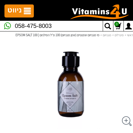
לתפריט
לתוכן
לתפריט
אתר
המרכזי
נגישות
ניווט
0
058-475-8003
ראשי
>
מינרלים
>
מגנזיום
>
מי מגנזיום שמנוניים (שמן מגנזיום) 100 מ״ל המילניום |‎EPSOM‎ ‎SALT‎ ‎100‎ ‎