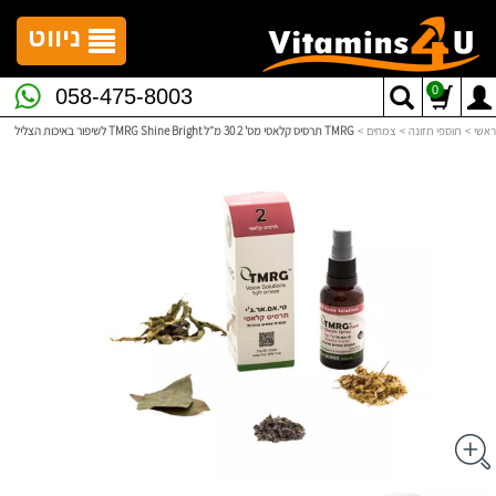
לתפריט
לתוכן
לתפריט
אתר
המרכזי
נגישות
ניווט
0
058-475-8003
ראשי
>
תוספי תזונה
>
צמחים
>
TMRG תרסיס קלאסי מס' 2 30 מ״ל TMRG Shine Bright לשיפור באיכות הצליל