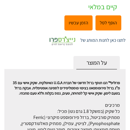
קיים במלאי
הוסף לסל
הזמן עכשיו
לחצו כאן לחנות המותג של
על המוצר
פרוליפ™ הנו תוסף ברזל חדשני של חברת U.G.A האיטלקית. שקיק אישי עם 35
מ"ג ברזל פירופוספאט בציפוי פוספוליפידים לספיגה אופטימלית. אבקת ברזל
בטעם לימון. שקיק אישי קל לפתיחה, טעים, נמס בקלות וללא טעם מתכתי.
מרכיבים
כל שקיק (במשקל 1.8 גרם נטו) מכיל:
ממתיק סורביטול, ברזל פירופוספט מיקרוני (Ferric
Pyrophosphate), לציטין, עמילן, ממתיק מאלטודקסטרין,
מווסת חומציות: חומצה ציטרית, חומר טעם לימון, מונע