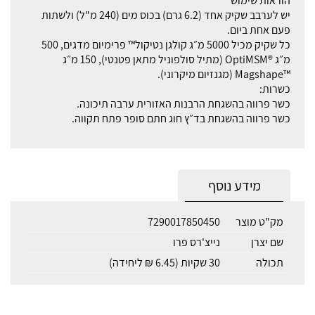
הוראות שימוש
יש לערבב שקיק אחד (6.2 גרם) בכוס מים (240 מ"ל) ולשתות
פעם אחת ביום.
כל שקיק מכיל 5000 מ״ג קולגן נטיקול™ פרימיום מדגים, 500
מ״ג ®OptiMSM (מתיל סולפוניל מתאן פטנטי), 150 מ״ג
™Magshape (מגנזיום מיקרוני).
כשרות:
כשר פרווה בהשגחת הרבנות האזורית ערבה תיכונה.
כשר פרווה בהשגחת בד״ץ חוג חתם סופר פתח תקווה.
מידע נוסף
מק"ט מוצר
7290017850450
שם יצרן
נייצ'רס פרו
תכולה
30 שקיות (6.45 ₪ ליחידה)