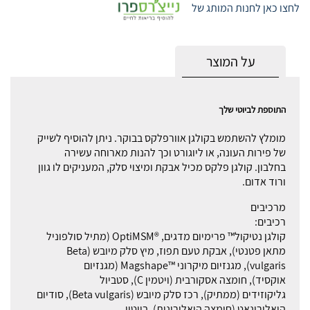
לחצו כאן לחנות המותג של
על המוצר
התוספת לביוטי שלך
מומלץ להשתמש בקולגן אוורפלקס בבוקר. ניתן להוסיף לשייק
של פירות העונה, או ליוגורט וכך להנות מארוחה עשירה
בחלבון. קולגן פלקס מכיל אבקת ומיצוי סלק, המעניקים לו גוון
ורוד אדום.
מרכיבים
רכיבים:
קולגן נטיקול™ פרימיום מדגים, ®OptiMSM (מתיל סולפוניל
מתאן פטנטי), אבקת טעם תפוז, מיץ סלק מיובש (Beta
vulgaris), מגנזיום מיקרוני ™Magshape (מגנזיום
אוקסיד), חומצה אסקורבית (ויטמין C), סטביול
גליקוזידים (ממתיק), רכז סלק מיובש (Beta vulgaris), סודיום
היאלורונאט (חומצה היאלורונית), ביוטין.