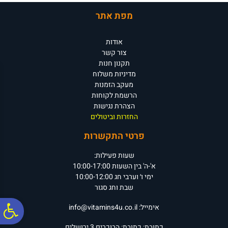
מפת אתר
אודות
צור קשר
תקנון חנות
מדיניות משלוח
מעקב הזמנות
הרשמת לקוחות
הצהרת נגישות
החזרות וביטולים
פרטי התקשרות
שעות פעילות:
א'-ה' בין השעות 10:00-17:00
ימי ו׳ וערבי חג 10:00-12:00
שבת וחג סגור
פ
אימייל:
info@vitamins4u.co.il
כתובת:
כתובת: הבוכרים 3
ירושלים