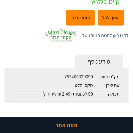
קיים במלאי
הוסף לסל
הזמן עכשיו
לחצו כאן לחנות המותג של
מידע נוסף
מק"ט מוצר
753406329090
שם יצרן
מקסי הלט
תכולה
90 לכסניות (2.49 ₪ ליחידה)
מפת אתר