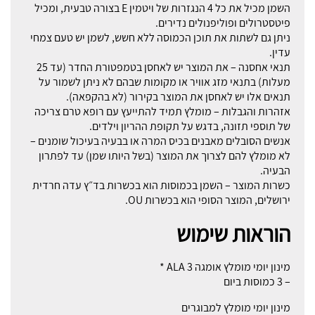
השמן מכיל את כל 4 הנגזרות של ויטמין E בצורה טבעית, ומכיל
פיטסטרולים ופוליפנולים נדירים.
ניתן גם לשתות את תוכן הכמוסה ללא חשש, לשמן יש טעם צמחי
עדין.
תנאי אחסנה – את המוצר יש לאחסן בטמפטורת החדר (עד 25
מעלות) בתנאי מזג אוויר או מקומות שבהם לא ניתן לשמור על
תנאים אלו יש לאחסן את המוצר בקירור (לא בהקפאה).
אזהרות והגבלות – מומלץ תמיד להתייעץ עם רופא טרם צריכה
של תוספי תזונה, בדגש על תקופת ההריון וילדים.
אנשים הסובלים מאבנים בכיס המרה או בבעיה בעיכול שומנים –
לא מומלץ להם לצרוך את המוצר (בשל היותו שמן) עד לפתרון
הבעיה.
כשרות המוצר – השמן בכמוסות הוא בכשרות בד״ץ עדה חרדית
ירושלים, המוצר הסופי הוא בכשרות OU.
הוראות שימוש
מינון יומי מומלץ אומגה 3 ALA *
– 3 כמוסות ביום
מינון יומי מומלץ למבוגרים