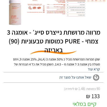
מרווה מרושתת נייצרס סייג׳ - אומגה 3
צמחי - PURE כמוסות טבעוניות (90)
באריזה
שמן המרווה המרושתת מכיל כ 50% אומגה 3 (ALA), 25% אומגה 9, ויחס
מעולה בין אומגה 3 ל אומגה 6 – 1:4.5. השמן מכיל את כל 4 הנגזרות של
ויטמין E בצורה טבעית, ומכיל פיטסטרולים ופוליפנולים נדירים. ניתן גם לשתות
את תוכן הכמוסה ללא חשש, לשמן יש טעם צמחי עדין.
שאל אותנו על מוצר זה
90 כמוסות (1.48 ₪ ליחידה)
133 ₪
קיים במלאי