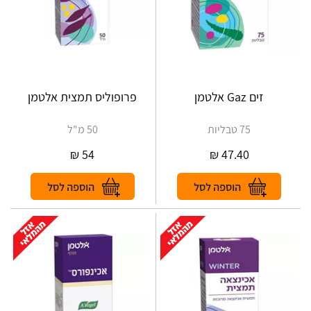
זים Gaz אלטמן
פרופוליס תמצית אלטמן
75 טבליות
50 מ"ל
₪
54
₪
47.40