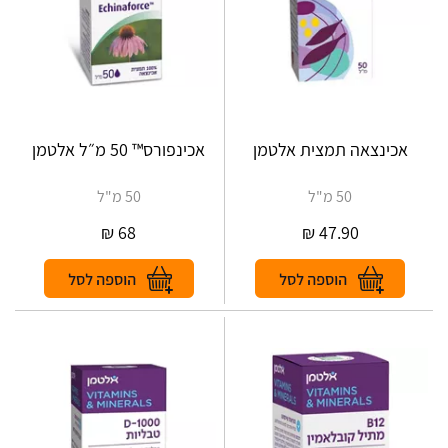
אכינצאה תמצית אלטמן
אכינפורס™ 50 מ״ל אלטמן
50 מ"ל
50 מ"ל
₪
68
₪
47.90