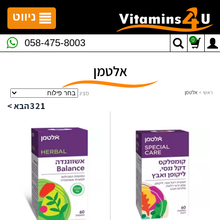
לתפריט
לתוכן
לתפריט
אתר
המרכזי
נגישות
ניווט
0
058-475-8003
אלטמן
ראשי
>
אלטמן
מציג
1
2
3
הבא >