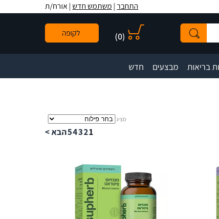
לתפריט
לתוכן
לתפריט
התחבר
|
משתמש חדש
| אורח/ת
אתר
המרכזי
נגישות
)
0
(
|
|
ת בריאות
מבצעים
חדש
מציג
1
2
3
4
5
הבא >