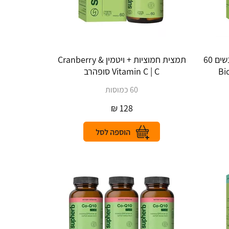
ביו פימייל פרוביוטיקה ייעודית לנשים 60
תמצית חמוציות + ויטמין Cranberry &
Vitamin C | C סופהרב
60 כמוסות
₪
128