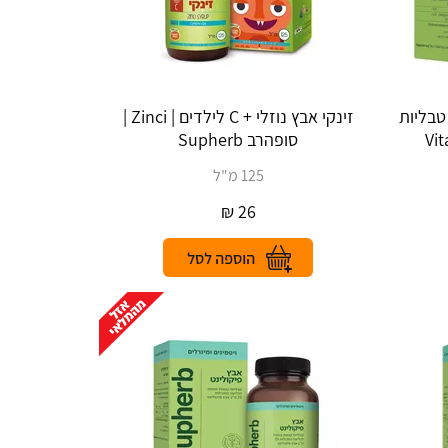
טמין C לא חומצי 1000 מ"ג 90 טבליות
זינקי אבץ נוזלי + C לילדים | Zinci |
סופהרב Supherb
125 מ"ל
₪
26