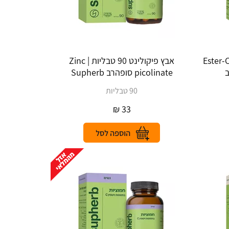
Ester-CComple
אבץ פיקולינט 90 טבליות | Zinc
picolinate סופהרב Supherb
90 טבליות
₪
33