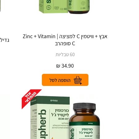
אבץ + וויטמין C למציצה | Zinc + Vitamin
גדילן מצ
C סופהרב
60 טבליות
₪
34.90