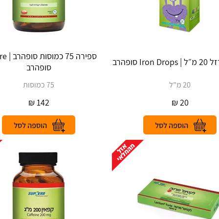
ספירה 75 
Iro סופהרב
סופהרב
20 מ"ל
75 כמוסות
₪
142
₪
20