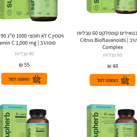
ביופלבנואידים קומפלקס 60 טבליות
וי
סופהרב | Citrus Bioflavanoids
סופהרב | Vitamin C 1,000 mg
Complex
90 טבליות
60 טבליות
₪
55
₪
48