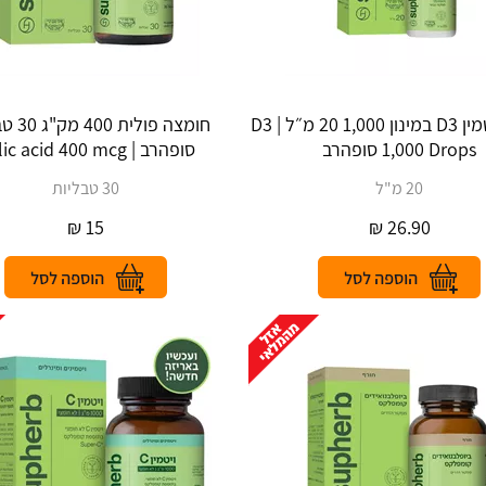
טיפות ויטמין D3 במינון 1,000 20 מ״ל | D3
חומצה פולי
1,000 Drops סופהרב
סופהרב | Folic acid 400 mcg
20 מ"ל
30 טבליות
₪
15
₪
26.90