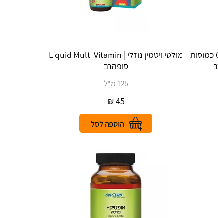
קו-אנזים Q-10 במינון 100 מ"ג 60 כמוסות
מולטי ויטמין נוזלי | Liquid Multi Vitamin
סופהרב
125 מ"ל
₪
45