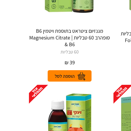
מגנזיום ציטראט בתוספת ויטמין B6
ת 400 מק"ג 30 טבליות
סופהרב 60 טבליות | Magnesium Citrate
& B6
60 טבליות
₪
39