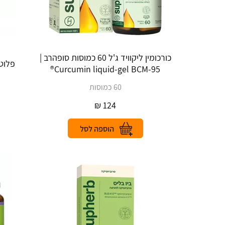
כורכומין ליקוויד ג'ל 60 כמוסות סופהרב |
פלוטון 150 מ״ל | ton
Curcumin liquid-gel BCM-95®
60 כמוסות
₪
124