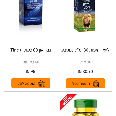
לייאון טיפות ‎ 30 מ״ל ‎ננוטבע
30 מ"ל
60 כמוסות
₪
96
₪
80.70