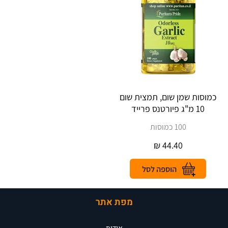
כמוסות שמן שום, תמצית שום
10 מ"ג פיורטנס פרייד
100 כמוסות
₪
44.40
מפת אתר