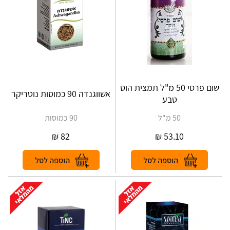
שום פרסי 50 מ"ל תמצית הוס
אשווגנדה 90 כמוסות נוטריקר
טבע
50 מ"ל
90 כמוסות
₪
82
₪
53.10