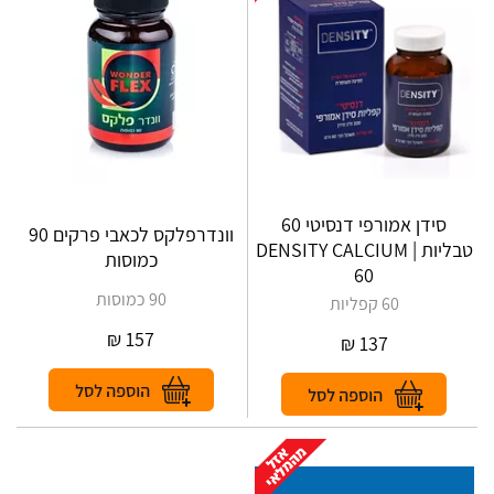
‎סידן אמורפי‎ ‎דנסיטי 60
וונדרפלקס לכאבי פרקים 90
טבליות | DENSITY‎ ‎CALCIUM‎
כמוסות
‎60
90 כמוסות
60 קפליות
₪
157
₪
137