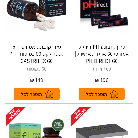
סידן קרבונט ‎PH‎ דירקט
סידן קרבונט אמורפי pH
אמורפי 60 אריזות אישיות |
גסטרילקס 60 כמוסות | PH‎
‎GASTRILEX‎ ‎60
PH‎ ‎DIRECT‎ ‎60
60 יחידות
60 כמוסות
₪
149
₪
196