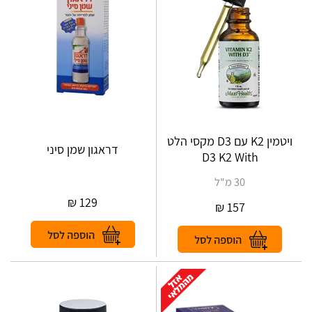
ויטמין K2 עם D3 מקסי הלט
דראגון שמן סיני
D3 K2 With
30 מ"ל
₪
129
₪
157