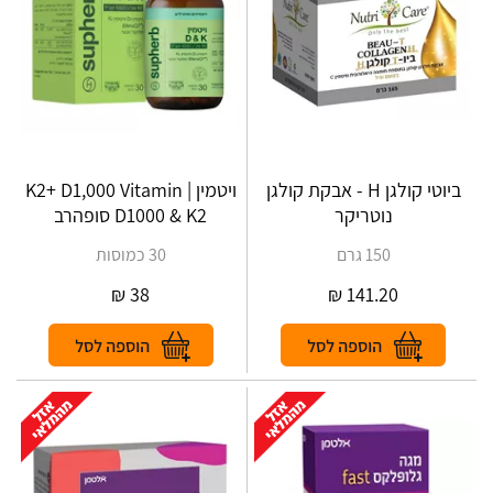
ביוטי קולגן H - אבקת קולגן
ויטמין K2+ D1,000 Vitamin |
נוטריקר
D1000 & K2 סופהרב
150 גרם
30 כמוסות
₪
38
₪
141.20