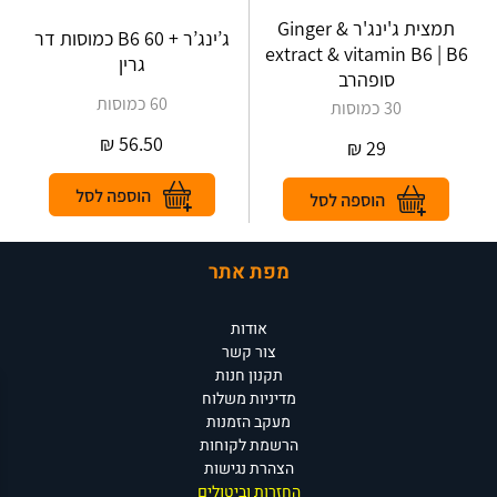
תמצית ג'ינג'ר & Ginger
ג’ינג’ר + B6 60 כמוסות דר
extract & vitamin B6 | B6
גרין
סופהרב
60 כמוסות
30 כמוסות
₪
56.50
₪
29
מפת אתר
אודות
צור קשר
תקנון חנות
מדיניות משלוח
מעקב הזמנות
הרשמת לקוחות
הצהרת נגישות
החזרות וביטולים