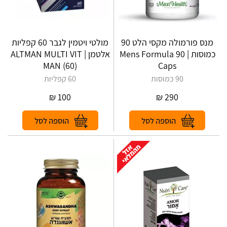
מנס פורמולה מקסי הלט 90
מולטי ויטמין לגבר 60 קפליות
כמוסות | Mens Formula 90
אלטמן | ALTMAN‎ ‎MULTI‎ ‎VIT‎
‎MAN‎ ‎(‎60‎)
Caps
90 כמוסות
60 קפליות
₪
100
₪
290