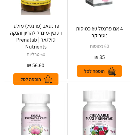
פרנטאב (פרנטל) מולטי
4 אם פרנטל 60 כמוסות
ויטמין-מינרל להריון והנקה
נוטריקר
סולגאר | Prenatab
60 כמוסות
Nutrients
60 טבליות
₪
85
₪
56.60