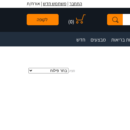
לתפריט
לתוכן
לתפריט
התחבר
|
משתמש חדש
| אורח/ת
אתר
המרכזי
נגישות
)
0
(
|
|
ת בריאות
מבצעים
חדש
מציג