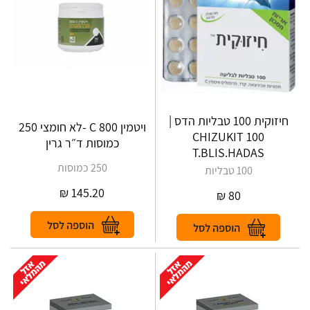
חיזוקית 100 טבליות הדס |
ויטמין C 800 -לא חומצי 250
‎CHIZUKIT‎ ‎100‎
כמוסות ד״ר גרין
‎T‎.‎BLIS‎.‎HADAS
250 כמוסות
100 טבליות
₪
145.20
₪
80