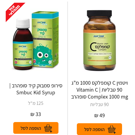
ויטמין C קומפלקס 1000 מ"ג
סירופ סמבוק קיד סופהרב |
90 טבליות | Vitamin C
Smbuc Kid Syrup
Complex 1000 mg סופהרב
125 מ"ל
90 טבליות
₪
33
₪
49