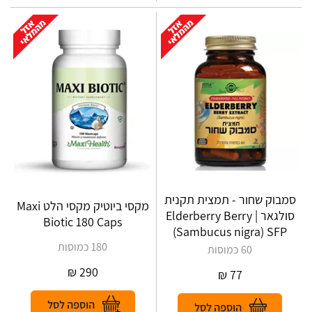
סמבוק שחור - תמצית תקנית
מקסי ביוטיק מקסי הלט Maxi
סולגאר | Elderberry Berry
Biotic 180 Caps
(Sambucus nigra) SFP
180 כמוסות
60 כמוסות
₪
290
₪
77