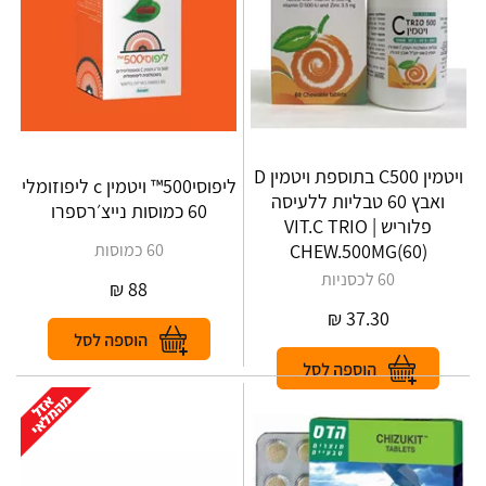
ויטמין C500 בתוספת ויטמין D
ליפוסי500™ ויטמין c ליפוזומלי
ואבץ 60 טבליות ללעיסה
60 כמוסות נייצ׳רספרו
פלוריש | VIT‎.‎C‎ ‎TRIO‎
‎CHEW‎.‎500‎MG‎(‎60‎)
60 כמוסות
60 לכסניות
₪
88
₪
37.30