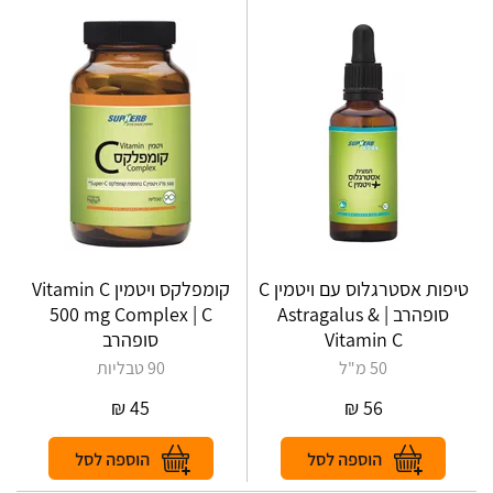
טיפות אסטרגלוס עם ויטמין C
קומפלקס ויטמין Vitamin C
סופהרב | Astragalus &
500 mg Complex | C
Vitamin C
סופהרב
50 מ"ל
90 טבליות
₪
45
₪
56