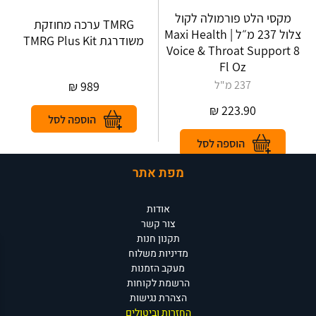
מקסי הלט פורמולה לקול
TMRG ערכה מחוזקת
צלול 237 מ״ל | Maxi Health
משודרגת TMRG Plus Kit
Voice & Throat Support 8
Fl Oz
237 מ"ל
₪
989
₪
223.90
מפת אתר
אודות
צור קשר
תקנון חנות
מדיניות משלוח
מעקב הזמנות
הרשמת לקוחות
הצהרת נגישות
החזרות וביטולים