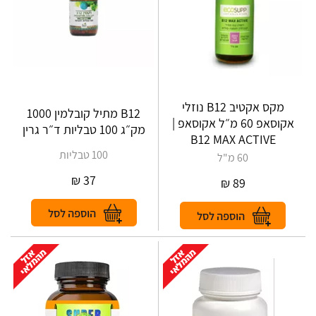
‎מקס אקטיב ‎ B‎12‎נוזלי
B12 מתיל קובלמין 1000
‎אקוסאפ 60 מ״ל אקוסאפ |
מק״ג 100 טבליות ד״ר גרין
B12 MAX ACTIVE
100 טבליות
60 מ"ל
₪
37
₪
89