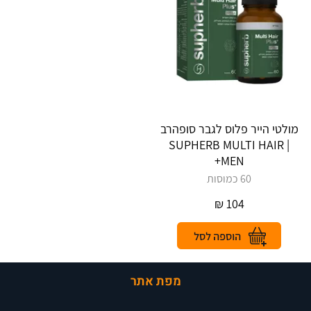
מולטי הייר פלוס לגבר סופהרב
| ‎SUPHERB‎ ‎MULTI‎ ‎HAIR‎
‎+‎MEN
60 כמוסות
₪
104
מפת אתר