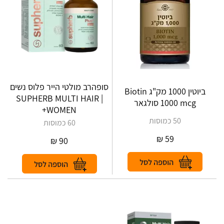
סופהרב מולטי הייר פלוס נשים
ביוטין 1000 מק"ג Biotin
| ‎SUPHERB‎ ‎MULTI‎ ‎HAIR‎
1000 mcg סולגאר
‎+‎WOMEN
50 כמוסות
60 כמוסות
₪
59
₪
90