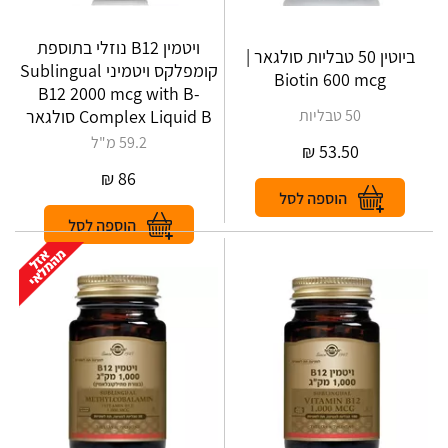
ויטמין B12 נוזלי בתוספת
ביוטין 50 טבליות סולגאר |
קומפלקס ויטמיני Sublingual
Biotin 600 mcg
B12 2000 mcg with B-
50 טבליות
Complex Liquid B סולגאר
59.2 מ"ל
₪
53.50
₪
86