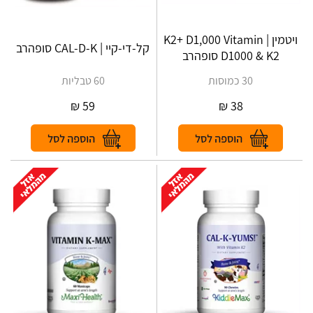
ויטמין K2+ D1,000 Vitamin |
קל-די-קיי | CAL-D-K סופהרב
D1000 & K2 סופהרב
30 כמוסות
60 טבליות
₪
59
₪
38