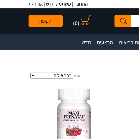
לתפריט
לתוכן
לתפריט
התחבר
|
משתמש חדש
| אורח/ת
אתר
המרכזי
נגישות
)
0
(
|
|
ת בריאות
מבצעים
חדש
מציג