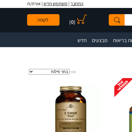
לתפריט
לתוכן
לתפריט
התחבר
|
משתמש חדש
| אורח/ת
אתר
המרכזי
נגישות
)
0
(
|
|
ת בריאות
מבצעים
חדש
מציג