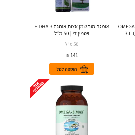
אומגה 3 נוזלי 240 מ"ל גרמזה. | OMEGA‎
אומגה מור.שמן אצות אומגה 3 DHA +
‎3‎ 
ויטמין די | 50 מ״ל
50 מ"ל
₪
141