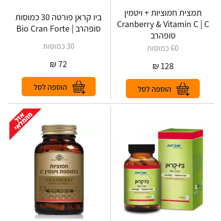
תמצית חמוציות + ויטמין
ביו קראן פורטה 30 כמוסות
Cranberry & Vitamin C | C
סופהרב | Bio Cran Forte
סופהרב
30 כמוסות
60 כמוסות
₪
72
₪
128