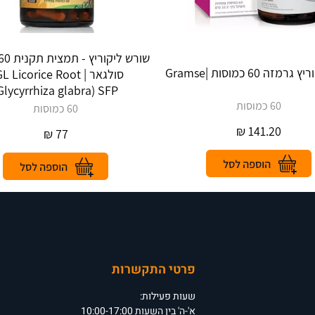
זה 60 כמוסות |Gramse
סולגאר |  Licorice Root
Glycyrrhiza glabra) SFP
60 כמוסות
60 כמוסות
₪
141.20
₪
77
פרטי התקשרות
שעות פעילות:
א'-ה' בין השעות 10:00-17:00