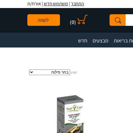
לתפריט
לתוכן
לתפריט
התחבר
|
משתמש חדש
| אורח/ת
אתר
המרכזי
נגישות
)
0
(
|
|
ת בריאות
מבצעים
חדש
מציג