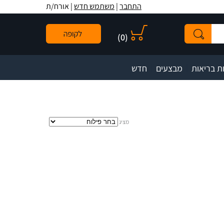
לתפריט
לתוכן
לתפריט
התחבר
|
משתמש חדש
| אורח/ת
אתר
המרכזי
נגישות
)
0
(
|
|
ת בריאות
מבצעים
חדש
מציג